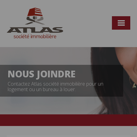
Accueil
Logements
Espaces commerciaux
NOUS JOINDRE
À propos
Contactez Atlas société immobilière pour un
logement ou un bureau à louer.
Nous joindre